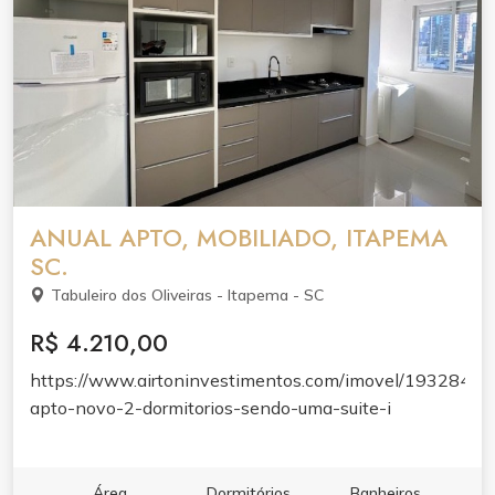
ANUAL APTO, MOBILIADO, ITAPEMA
SC.
Tabuleiro dos Oliveiras - Itapema - SC
R$ 4.210,00
https://www.airtoninvestimentos.com/imovel/193284/an
apto-novo-2-dormitorios-sendo-uma-suite-i
Área
Dormitórios
Banheiros