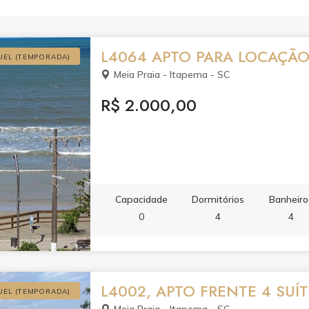
L4064 APTO PARA LOCAÇÃO
UEL (TEMPORADA)
Meia Praia - Itapema - SC
R$ 2.000,00
Capacidade
Dormitórios
Banheiro
0
4
4
L4002, APTO FRENTE 4 SUÍ
UEL (TEMPORADA)