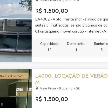
Meia Praia - Itapema - SC
R$ 1.500,00
LA4002 -Apto Frente mar -1 vaga de gar
suítes climatizadas, sendo 3 camas de casa
Churrasqueira móvel carvão -Internet -A
Elevador -Centro de Meia praia SC.
Capacidade
Dormitórios
Banheiro
10
4
5
L4000, LOCAÇÃO DE VERÃO
UEL (TEMPORADA)
M
Meia Praia - Itapema - SC
R$ 1.500,00