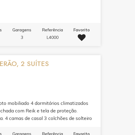
s
Garagens
Referência
Favorito
3
L4000
RÃO, 2 SUÍTES
to mobiliado 4 dormitórios climatizados
echada com Reik e tela de proteção.
a. 4 camas de casal 3 colchões de solteiro
inha 150 mts do mar
s
Garagens
Referência
Favorito