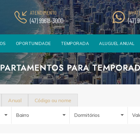
ATENDIMENTO
WHAT
(47) 99618-3000
(47) 
TOS
OPORTUNIDADE
TEMPORADA
ALUGUEL ANUAL
PARTAMENTOS PARA TEMPORA
Anual
Código ou nome
e
Bairro
Dormitórios
Val