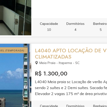
Capacidade
Dormitórios
Banheiro
10
4
5
L4040 APTO LOCAÇÃO DE VE
UEL (TEMPORADA)
CLIMATIZADAS
Meia Praia - Itapema - SC
R$ 1.300,00
L4040 Meia praia sc Locação de verão Ap
sendo 2 suítes e 2 Demi suítes. Sacada f
Elevador 2 vagas 175 m² de área privativ
Internet Com todos os utensílios de coz
Capacidade
Dormitórios
Banheiro