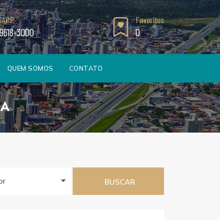
SAPP
Favoritos
99618-3000
0
QUEM SOMOS
CONTATO
DA
or
BUSCAR