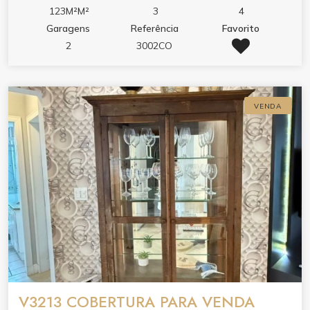
123M²M²
3
4
Garagens
Referência
Favorito
2
3002CO
VENDA
V3213 COBERTURA PARA VENDA