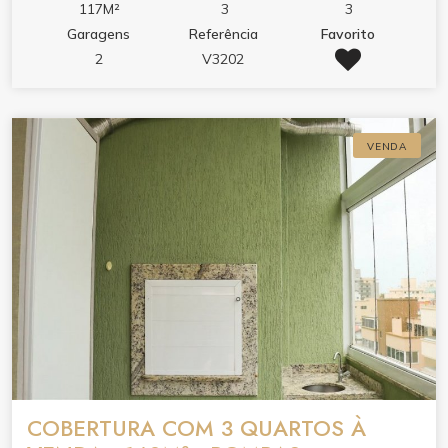
117M²
3
3
Garagens
Referência
Favorito
2
V3202
VENDA
COBERTURA COM 3 QUARTOS À