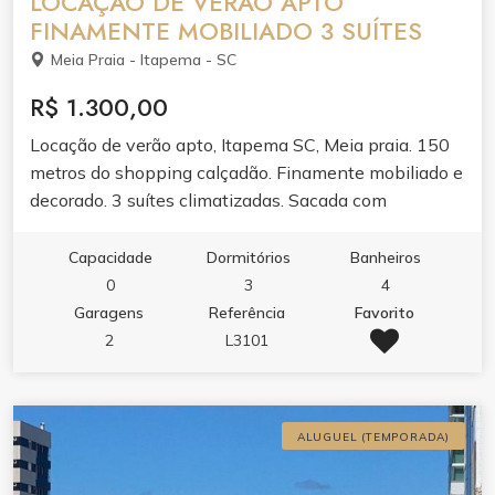
LOCAÇÃO DE VERÃO APTO
FINAMENTE MOBILIADO 3 SUÍTES
Meia Praia - Itapema - SC
R$ 1.300,00
Locação de verão apto, Itapema SC, Meia praia. 150
metros do shopping calçadão. Finamente mobiliado e
decorado. 3 suítes climatizadas. Sacada com
churrasqueira e fechada Reik. Lavabo. Internet. 2
vagas de garagem. 2 elevadores. Sala climatizada.
Capacidade
Dormitórios
Banheiros
Área de serviço completa com maquina de lavar. Gás
0
3
4
central. Geladeira duplex. Frigobar. Equipado com
Garagens
Referência
Favorito
todos os utensílios domésticos. 3 camas de casal + 2
2
L3101
colchoes de solteiro. 3 cadeiras de praia e um guarda
sol. Máximo 8 pessoas. Trazer roupa de cama,
travesseiros e toalhas. Observação ( valores podem
ALUGUEL (TEMPORADA)
mudar conforme as datas e quantidade de pessoas).
Face: @airtoninvestimentos Site: