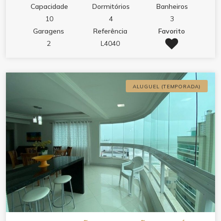
4 camas de casal 3 colchões de solteiro Internet Com
Capacidade
Dormitórios
Banheiros
todos os utensílios de cozinha 150 mts do mar
10
4
3
Garagens
Referência
Favorito
2
L4040
ALUGUEL (TEMPORADA)