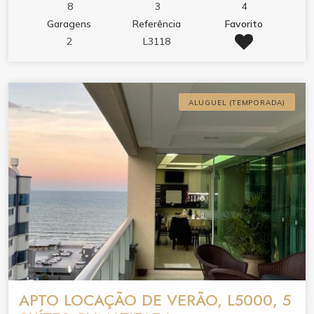
Living integrado com 3 ambientes e climatizado com
8
3
4
1 ar split e 1 Casset. Geladeira duplex. Frigobar. 2
Garagens
Referência
Favorito
Elevadores. 2 Vagas de garagem Para camioneta.
2
L3118
Porta com fechadura eletrônica. 2 cadeiras de Praia e
um guarda sol. ( Obs.: Valores podem mudar conforme
a data e quantidade de pessoas para + ou para -).
ALUGUEL (TEMPORADA)
50% do valor na reserva e 50% do valor na entrega
das chaves. Informações imobiliária. Airton
investimentos.com Itapema SC, B. Meia praia.
APTO LOCAÇÃO DE VERÃO, L5000, 5