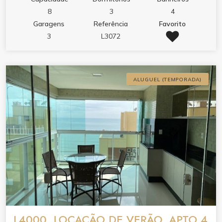
8
3
4
Garagens
Referência
Favorito
3
L3072
ALUGUEL (TEMPORADA)
L4000, LOCAÇÃO DE VERÃO, APTO 4