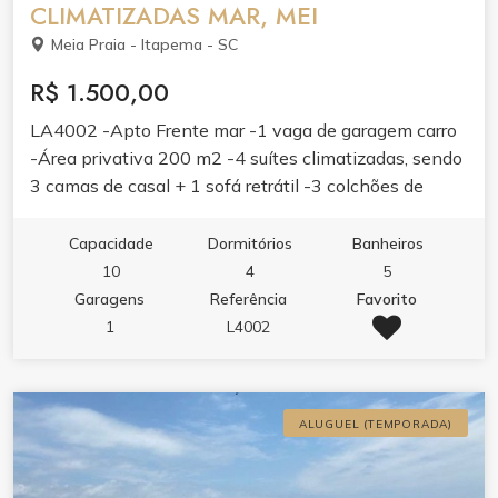
CLIMATIZADAS MAR, MEI
Meia Praia - Itapema - SC
R$ 1.500,00
LA4002 -Apto Frente mar -1 vaga de garagem carro
-Área privativa 200 m2 -4 suítes climatizadas, sendo
3 camas de casal + 1 sofá retrátil -3 colchões de
solteiro -Churrasqueira móvel carvão -Internet -
Ampla Sala -Cozinha -Lavanderia -Lavabo -Elevador
Capacidade
Dormitórios
Banheiros
-Centro de Meia praia SC.
10
4
5
Garagens
Referência
Favorito
1
L4002
ALUGUEL (TEMPORADA)