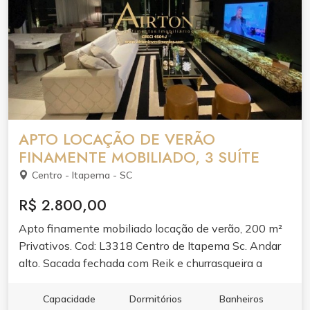
APTO LOCAÇÃO DE VERÃO
FINAMENTE MOBILIADO, 3 SUÍTE
Centro - Itapema - SC
R$ 2.800,00
Apto finamente mobiliado locação de verão, 200 m²
Privativos. Cod: L3318 Centro de Itapema Sc. Andar
alto. Sacada fechada com Reik e churrasqueira a
carvão. 100 mts do mar. 3 Suítes climatizadas, sendo
uma master com banheira. 4 Banheiros. Internet.
Capacidade
Dormitórios
Banheiros