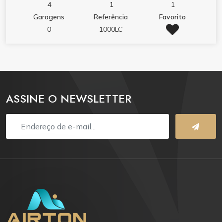
duas cadeiras de praia. utensílios de cozinha, além de
4
1
1
forno micro ondas e forno. Imóvel não possui
Garagens
Referência
Favorito
garagem. Inquilino trazer roupa de cama travesseiros
0
1000LC
e toalhas. Imóvel comporta máximo 4 adultos e uma
criança. Valores podem mudar conforme a data e
quantidade de pessoas. @airtoninvestimentos
ASSINE O NEWSLETTER