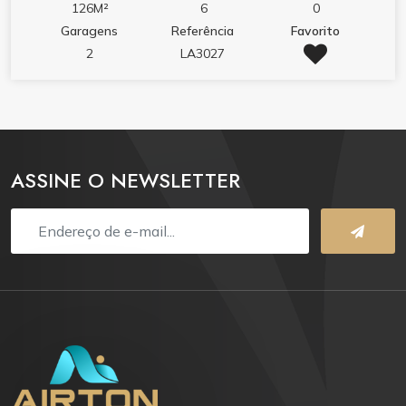
Acabamento em gesso º Aquecimento a Gás º Ar
126M²
6
0
condicionado º Banheiro social º Churrasqueira º
Garagens
Referência
Favorito
Cozinha º Espaço para Split º Gás Individual º
2
LA3027
Hidrômetro Individual º Infraestrutura para água
quente º Interfone º Living º Porcelanato
ASSINE O NEWSLETTER