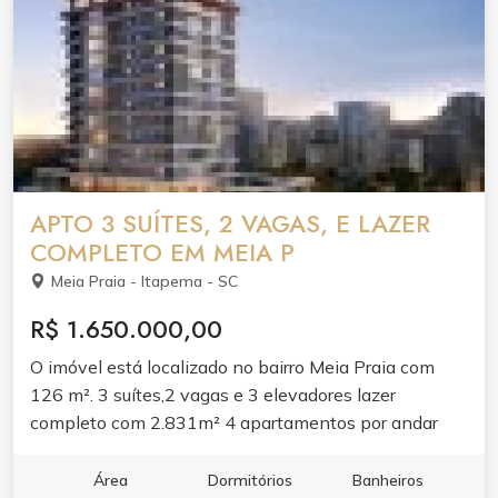
APTO 3 SUÍTES, 2 VAGAS, E LAZER
COMPLETO EM MEIA P
Meia Praia - Itapema - SC
R$ 1.650.000,00
O imóvel está localizado no bairro Meia Praia com
126 m². 3 suítes,2 vagas e 3 elevadores lazer
completo com 2.831m² 4 apartamentos por andar
700m do mar Inicio 2024 entrega 2027 Formas de
pagamento 15% de entrada e saldo em 100 vezes º
Área
Dormitórios
Banheiros