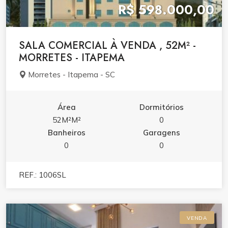
R$ 598.000,00
SALA COMERCIAL À VENDA , 52M² -
MORRETES - ITAPEMA
Morretes - Itapema - SC
Área
Dormitórios
52M²M²
0
Banheiros
Garagens
0
0
REF.: 1006SL
VENDA