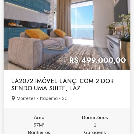
R$ 499.000,00
LA2072 IMÓVEL LANÇ. COM 2 DOR
SENDO UMA SUITE, LAZ
Morretes - Itapema - SC
Área
Dormitórios
67M²
1
Banheiros
Garagens