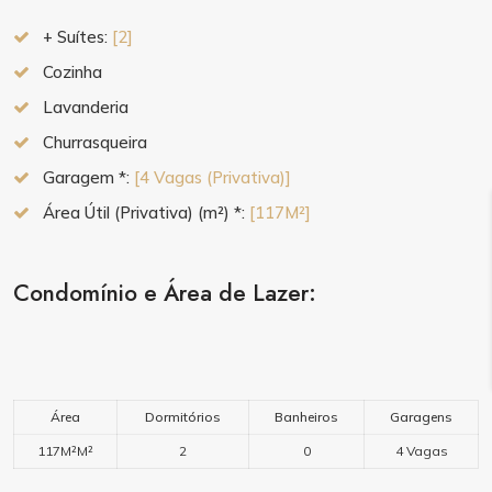
+ Suítes:
[2]
Cozinha
Lavanderia
Churrasqueira
Garagem *:
[4 Vagas (Privativa)]
Área Útil (Privativa) (m²) *:
[117M²]
Condomínio e Área de Lazer:
Área
Dormitórios
Banheiros
Garagens
117M²M²
2
0
4 Vagas