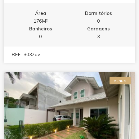
Área
Dormitórios
176M²
0
Banheiros
Garagens
0
3
REF.: 3032av
VENDA