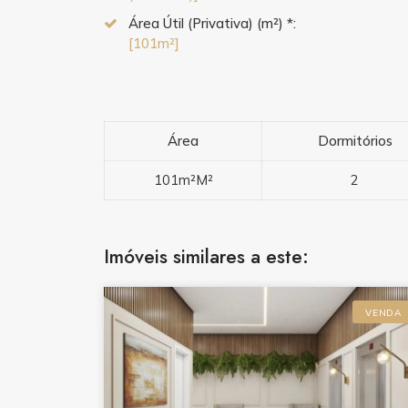
Área Útil (Privativa) (m²) *:
[101m²]
Área
Dormitórios
101m²M²
2
Imóveis similares a este:
VENDA