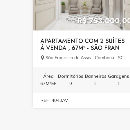
R$ 753.000,0
APARTAMENTO COM 2 SUÍTES
À VENDA , 67M² - SÃO FRAN
São Francisco de Assis - Camboriú - SC
Área
Dormitórios
Banheiros
Garagens
67M²M²
0
2
1
REF.: 4040AV