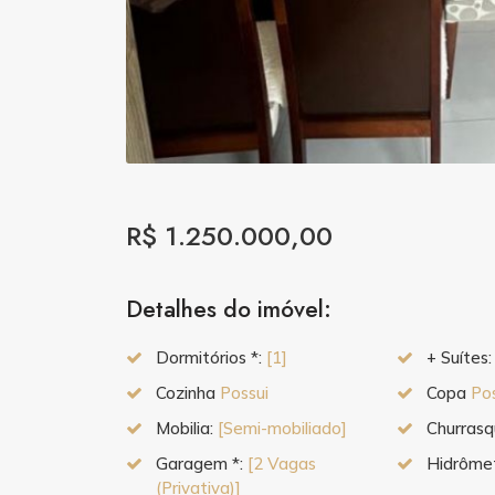
R$ 1.250.000,00
Detalhes do imóvel:
Dormitórios *:
[1]
+ Suítes
Cozinha
Possui
Copa
Po
Mobilia:
[Semi-mobiliado]
Churrasq
Garagem *:
[2 Vagas
Hidrômet
(Privativa)]