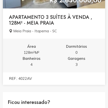
R$ 2.650.000,00
APARTAMENTO 3 SUÍTES À VENDA ,
128M² - MEIA PRAIA
Meia Praia - Itapema - SC
Área
Dormitórios
128m²M²
0
Banheiros
Garagens
4
3
REF.: 4022AV
Ficou interessado?