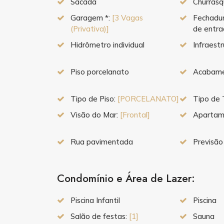
Sacada
Churrasq
Garagem *:
[3 Vagas
Fechadur
(Privativa)]
de entr
Hidrômetro individual
Infraest
Piso porcelanato
Acabame
Tipo de Piso:
[PORCELANATO]
Tipo de 
Visão do Mar:
[Frontal]
Apartam
Rua pavimentada
Previsão
Condomínio e Área de Lazer:
Piscina Infantil
Piscina
Salão de festas:
[1]
Sauna