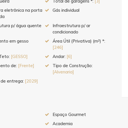
ueira
Total de garagens *:
[3]
a eletrônica na porta
Gás individual
ada
rutura p/ água quente
Infraestrutura p/ ar
condicionado
nto em gesso
Área Útil (Privativa) (m²) *:
[246]
Teto:
[GESSO]
Andar:
[6]
ento de:
[Frente]
Tipo de Construção:
[Alvenaria]
 de entrega:
[2029]
Espaço Gourmet
Academia