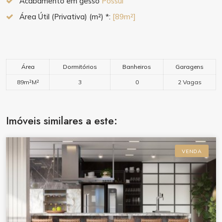
Acabamento em gesso
Possui
Área Útil (Privativa) (m²) *:
[89m²]
Área
Dormitórios
Banheiros
Garagens
89m²M²
3
0
2 Vagas
Imóveis similares a este:
VENDA