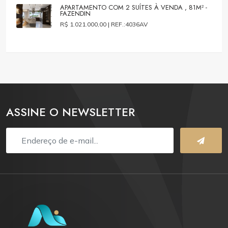
APARTAMENTO COM 2 SUÍTES À VENDA , 81M² -
FAZENDIN
R$ 1.021.000,00 |
REF.:4036AV
ASSINE O NEWSLETTER