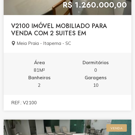
R$ 1.260.000,00
V2100 IMÓVEL MOBILIADO PARA
VENDA COM 2 SUITES EM
Meia Praia - Itapema - SC
Área
Dormitórios
81M²
0
Banheiros
Garagens
2
10
REF.: V2100
VENDA